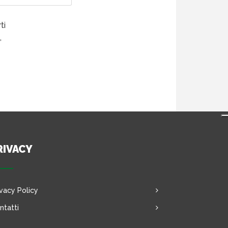
ti
,
RIVACY
ivacy Policy
ntatti