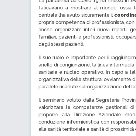
La pandemia da Covid 19 ha messo in evide
faticavano a mostrare al mondo, ossia la 
centrale l’ha avuto sicuramente il
coordin
propria competenza di professionista, con 
anche organizzare interi nuovi reparti, ge
familiari, pazienti e professionisti, occupar
degli stessi pazienti.
Il suo ruolo è importante per il raggiungime
anello di congiunzione, la linea intermedia
sanitarie e nucleo operativo. In capo a ta
organizzativa della struttura, ovviamente def
parallele ricadute sull’organizzazione del lav
Il seminario voluto dalla Segreteria Provin
valorizzare le competenze gestionali di 
proporre alla Direzione Aziendale modell
conduzione infermieristica con responsabilit
alla sanità territoriale e sanità di prossim