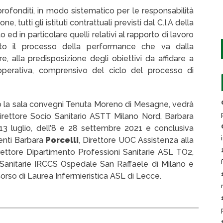
ofonditi, in modo sistematico per le responsabilità
e, tutti gli istituti contrattuali previsti dal C.I.A della
 ed in particolare quelli relativi al rapporto di lavoro
to il processo della performance che va dalla
e, alla predisposizione degli obiettivi da affidare a
operativa, comprensivo del ciclo del processo di
so la sala convegni Tenuta Moreno di Mesagne, vedrà
Direttore Socio Sanitario ASTT Milano Nord, Barbara
 13 luglio, dell’8 e 28 settembre 2021 e conclusiva
enti Barbara
Porcelli
, Direttore UOC Assistenza alla
irettore Dipartimento Professioni Sanitarie ASL TO2,
i Sanitarie IRCCS Ospedale San Raffaele di Milano e
rso di Laurea Infermieristica ASL di Lecce.