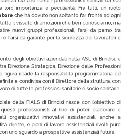
nza ciò che forse i professionisti sanitari da soli
loro importanza e peculiarità. Fra tutti, un ruolo
atore
che ha dovuto non soltanto far fronte ad ogni
tutto il vissuto di emozioni che ben conosciamo, ma
stire nuovi gruppi professionali, farsi da perno tra
si e farsi da garante per la sicurezza dei lavoratori e
nto degli obiettivi aziendali nella ASL di Brindisi, è
 tra Direzione Strategica, Direzione delle Professioni
le figura ricade la responsabilità programmatoria ed
inita e condivisa con il Direttore della struttura, con
oro di tutte le professioni sanitarie e socio sanitarie.
ciale della FIALS di Brindisi nasce con l’obiettivo di
questi professionisti al fine di poter elaborare e
i organizzativi innovativi assistenziali, anche a
à dirette, e piani di lavoro assistenziali rivolti pure
ità con uno sguardo a prospettive assistenziali future.