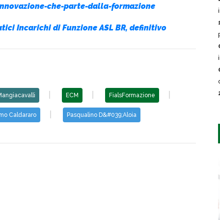
'innovazione-che-parte-dalla-formazione
i Incarichi di Funzione ASL BR, definitivo
Mangiacavalli
ECM
FialsFormazione
mo Caldararo
Pasqualino D&#039;Aloia