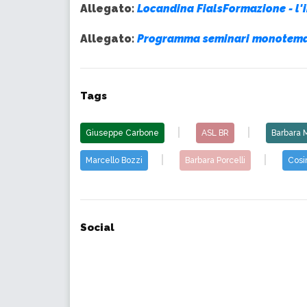
Allegato:
Locandina FialsFormazione - l
Allegato:
Programma seminari monotematic
Tags
Giuseppe Carbone
ASL BR
Barbara 
Marcello Bozzi
Barbara Porcelli
Cosi
Social