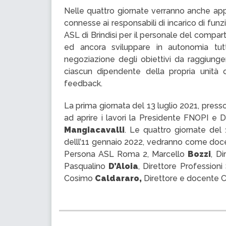
Nelle quattro giornate verranno anche appr
connesse ai responsabili di incarico di funzion
ASL di Brindisi per il personale del comparto
ed ancora sviluppare in autonomia tut
negoziazione degli obiettivi da raggiunger
ciascun dipendente della propria unità 
feedback.
La prima giornata del 13 luglio 2021, pres
ad aprire i lavori la Presidente FNOPI e 
Mangiacavalli
. Le quattro giornate del
delll’11 gennaio 2022, vedranno come doc
Persona ASL Roma 2, Marcello
Bozzi
, D
Pasqualino
D’Aloia
, Direttore Profession
Cosimo
Caldararo,
Direttore e docente Co