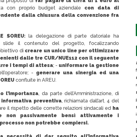
ha proposto di
far pagare la cifra di 1 euro al
enza con proprio budget aziendale
con data di
endente dalla chiusura della convenzione fra
LE SOREU:
la delegazione di parte datoriale ha
e slide il contenuto del progetto, focalizzando
obiettivo di
creare un unico line per ottimizzare
venienti dalle tre CUR/NUE112 con il seguente
urre i tempi di attesa
; -
uniformare la gestione
ll’operatore; -
generare una sinergia ed una
4 SOREU
confluite in AREU.
to l’importanza
, da parte dell’Amministrazione, di
a
informativa preventiva
, richiamata dall’art. 4 del
re il rispetto delle corrette relazioni sindacali ed
ha
re non passivamente bensì attivamente i
le processo non potrebbe compiersi.
a necessità di dar seguito all’informativa