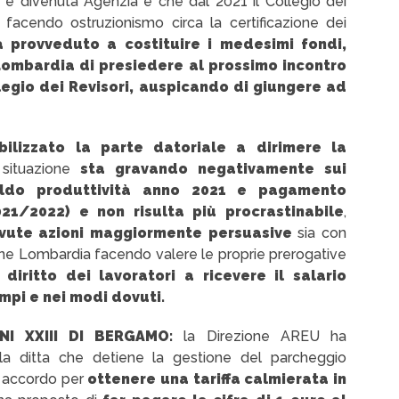
 è divenuta Agenzia e che dal 2021 il Collegio dei
 facendo ostruzionismo circa la certificazione dei
 provveduto a costituire i medesimi fondi,
Lombardia di presiedere al prossimo incontro
llegio dei Revisori, auspicando di giungere ad
bilizzato la parte datoriale a dirimere la
 situazione
sta gravando negativamente sui
aldo produttività anno 2021 e pagamento
021/2022) e non risulta più procrastinabile
,
ovute azioni maggiormente persuasive
sia con
ne Lombardia facendo valere le proprie prerogative
diritto dei lavoratori a ricevere il salario
mpi e nei modi dovuti.
NI XXIII DI BERGAMO:
la Direzione AREU ha
 la ditta che detiene la gestione del parcheggio
un accordo per
ottenere una tariffa calmierata in