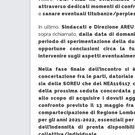
attraverso dedicati momenti di confr
e
sanare eventuali titubanze/perples
In ultimo,
Sindacati e Direzione AREU
sopra richiamato,
dalla data di domani 
periodo di sperimentazione della dura
opportune conclusioni circa la f
intervenire sugli aspetti eventualmen
Nella fase finale dell’incontro si
concertazione fra le parti, datoriale e
sia delle SOREU che del NEA116117
,
della prossima seduta concordata p
allo scopo di acquisire i dovuti ag
confronto previsto il 13 maggio fra
compartecipazione di Regione Lombard
per gli anni 2021-2022, essenziali pe
dell’indennità di pronta disponibil
collettiva/individuale.