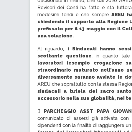
decisionale in merito, che dal 2020 AREU
Revisori dei Conti ha fatto e sta tuttora
medesimi fondi e che sempre
AREU ha
chiedendo il supporto alla Regione 
prefissato per il 13 maggio con il Co
una soluzione.
Al riguardo,
i Sindacati hanno sensi
scottante questione
, in quanto tale
lavoratori (esempio erogazione s
straordinario maturato nell’anno 2
diversamente saranno avviate le d
AREU che soprattutto con la stessa Regio
sindacali a tutela del sacro santo 
accessorio nella sua globalità, nei te

PARCHEGGIO ASST PAPA GIOVAN
comunicato di essersi già attivata con
dipendenti con la finalità di raggiungere 