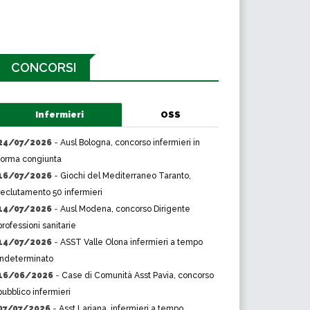
CONCORSI
Infermieri
OSS
24/07/2026
-
Ausl Bologna, concorso infermieri in
forma congiunta
16/07/2026
-
Giochi del Mediterraneo Taranto,
reclutamento 50 infermieri
14/07/2026
-
Ausl Modena, concorso Dirigente
professioni sanitarie
14/07/2026
-
ASST Valle Olona infermieri a tempo
indeterminato
16/06/2026
-
Case di Comunità Asst Pavia, concorso
pubblico infermieri
07/07/2026
-
Asst Lariana, infermieri a tempo