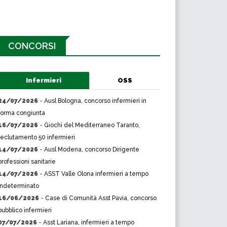
CONCORSI
Infermieri
OSS
24/07/2026
-
Ausl Bologna, concorso infermieri in
forma congiunta
16/07/2026
-
Giochi del Mediterraneo Taranto,
reclutamento 50 infermieri
14/07/2026
-
Ausl Modena, concorso Dirigente
professioni sanitarie
14/07/2026
-
ASST Valle Olona infermieri a tempo
indeterminato
16/06/2026
-
Case di Comunità Asst Pavia, concorso
pubblico infermieri
07/07/2026
-
Asst Lariana, infermieri a tempo