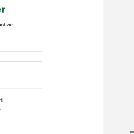
er
notizie
ti
,