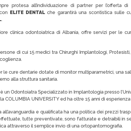
re protesa all’individuazione di partner per l’offerta di se
e con
ELITE DENTAL
che garantirà una scontistica sulle cu
L
.
ore clinica odontoiatrica di Albania, offre servizi per le cu
rsone di cui 15 medici tra Chirurghi Implantologi, Protesisti,
coglienza.
per le cure dentarie dotate di monitor multiparametrici, una sa
rno alla struttura sanitaria.
 è un Odontoiatra Specializzato in Implantologia presso l’Uni
sso la COLUMBIA UNIVERSITY ed ha oltre 15 anni di esperienza 
 all’avanguardia e qualificata ha una politica dei prezzi tras
fettuate, tutte preventivate, sono fatturate e detraibili in s
ica attraverso il semplice invio di una ortopantomografia.