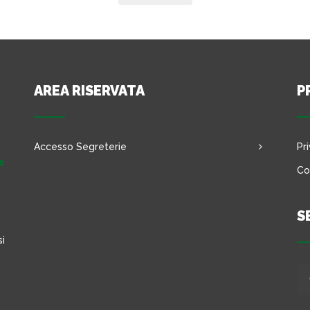
AREA RISERVATA
P
Accesso Segreterie
Pr
e
Co
S
si