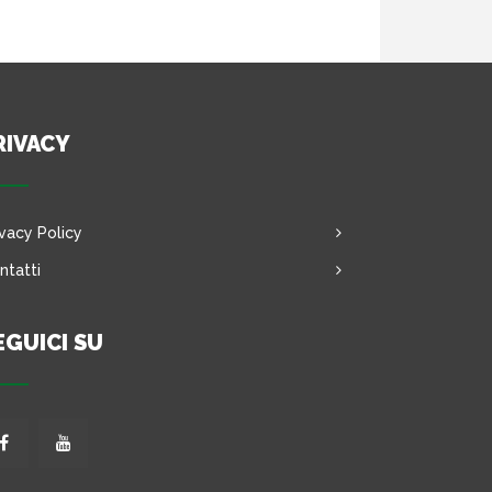
RIVACY
ivacy Policy
ntatti
EGUICI SU