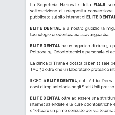
La Segreteria Nazionale della
FIALS
semp
sottoscrizione di un’apposita convenzion
pubblicato sul sito internet di
ELITE DENTA
ELITE DENTAL
è a nostro giudizio la migli
tecnologie di odontoiatria all’avanguardia.
ELITE DENTAL
ha un organico di circa 50 pe
Poltrona, 15 Odontotecnici e personale di ac
La clinica di Tirana è dotata di ben 11 sale 
TAC 3d oltre che un laboratorio protesico inte
Il CEO di
ELITE DENTAL
, dott. Artdur Dema,
corsi di implantologia negli Stati Uniti pre
ELITE DENTAL
oltre ad essere una struttura
internet aziendale e le cure odontoiatriche ef
effettuare un primo consulto per via telemat