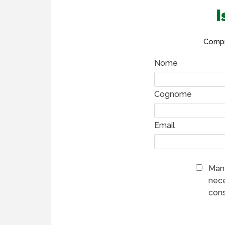
I
Compil
Nome
Cognome
Email
Mant
nece
cons