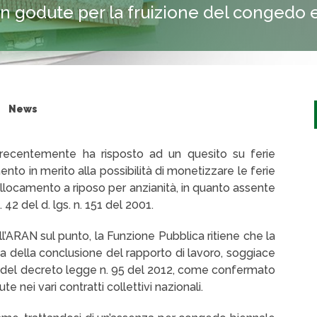
on godute per la fruizione del congedo e
News
, recentemente ha risposto ad un quesito su ferie
to in merito alla possibilità di monetizzare le ferie
locamento a riposo per anzianità, in quanto assente
. 42 del d. lgs. n. 151 del 2001.
ll’ARAN sul punto, la Funzione Pubblica ritiene che la
ma della conclusione del rapporto di lavoro, soggiace
8, del decreto legge n. 95 del 2012, come confermato
e nei vari contratti collettivi nazionali.