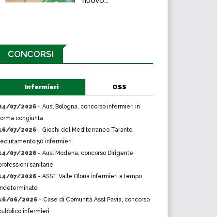
nuovo...
CONCORSI
Infermieri
OSS
24/07/2026
-
Ausl Bologna, concorso infermieri in
forma congiunta
16/07/2026
-
Giochi del Mediterraneo Taranto,
reclutamento 50 infermieri
14/07/2026
-
Ausl Modena, concorso Dirigente
professioni sanitarie
14/07/2026
-
ASST Valle Olona infermieri a tempo
indeterminato
16/06/2026
-
Case di Comunità Asst Pavia, concorso
pubblico infermieri