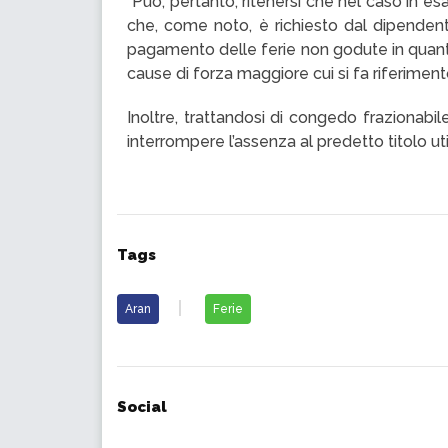
“Può, pertanto, ritenersi che nel caso in 
che, come noto, è richiesto dal dipendent
pagamento delle ferie non godute in quanto
cause di forza maggiore cui si fa riferimento
Inoltre, trattandosi di congedo frazionab
interrompere l’assenza al predetto titolo u
Tags
Aran
Ferie
Social