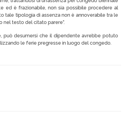
esame, trattandosi di un’assenza per congedo biennale
e ed è frazionabile, non sia possibile procedere al
 tale tipologia di assenza non è annoverabile tra le
 nel testo del citato parere”.
ile, può desumersi che il dipendente avrebbe potuto
tilizzando le ferie pregresse in luogo del congedo.