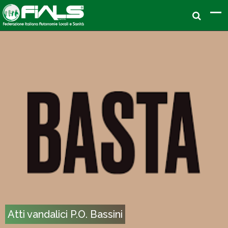
Atti vandalici P.O. Bassini