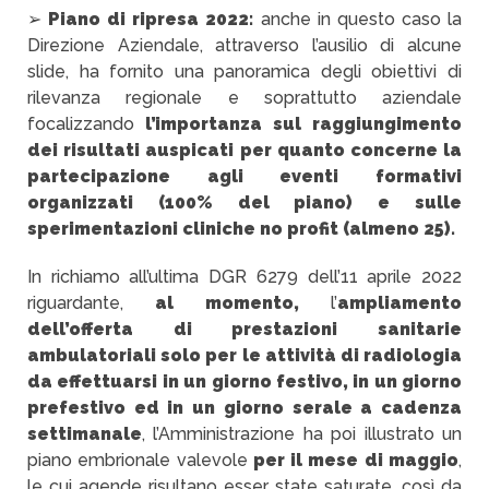
➢
Piano di ripresa 2022:
anche in questo caso la
Direzione Aziendale, attraverso l’ausilio di alcune
slide, ha fornito una panoramica degli obiettivi di
rilevanza regionale e soprattutto aziendale
focalizzando
l’importanza sul raggiungimento
dei risultati auspicati per quanto concerne la
partecipazione agli eventi formativi
organizzati (100% del piano) e sulle
sperimentazioni cliniche no profit (almeno 25).
In richiamo all’ultima DGR 6279 dell’11 aprile 2022
riguardante,
al momento,
l’
ampliamento
dell’offerta di prestazioni sanitarie
ambulatoriali solo per le attività di radiologia
da effettuarsi in un giorno festivo, in un giorno
prefestivo ed in un giorno serale a cadenza
settimanale
, l’Amministrazione ha poi illustrato un
piano embrionale valevole
per il mese di maggio
,
le cui agende risultano esser state saturate, così da