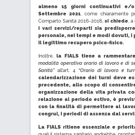
almeno 15 giorni continuativi e/o
Settembre 2021
, come chiaramente pr
Comparto Sanità 2016-2018,
si chiede
, a
i vari servizi/reparti sia predisporr
personale, nei tempi e modi dovuti, i
il legittimo recupero psico-fisico.
Inoltre,
la FIALS tiene a rammenta
modalità operativa orario di lavoro e di s
Sanità”
all’art. 4
“Orario di lavoro e tur
calendarizzazione dei turni deve es
precedente, allo scopo di consentire
organizzazione della vita privata co
relazione al periodo estivo, è previ
con la finalità di permettere al lav
congrui, i periodi di assenza dal serv
La FIALS ritiene essenziale e priorit
quali il sistema sanitario andrebbe, pront