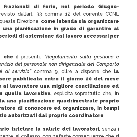
 frazionati di ferie, nel periodo Giugno-
evisto dall’art, 33 comma 12 del corrente CCNL
 questa Direzione,
come intenda sia organizzare
e una pianificazione in grado di garantire al
 periodi di astensione dal lavoro necessari per
re che
il presente
“Regolamento sulla gestione e
ervizio del personale non dirigenziale del Comparto
ni di servizio”
comma 9, oltre a disporre che
la
sere pubblicata entro il giorno 20 del mese
 al lavoratore una migliore conciliazione ed
n quella lavorativa
, esplicita soprattutto che,
in
sta una pianificazione quadrimestrale proprio
oratore di conoscere ed organizzare, in tempi
izio autorizzati dal proprio coordinatore
.
ario tutelare la salute dei lavoratori
, senza i
amente, al collasso, con nefaste conseguenze che si