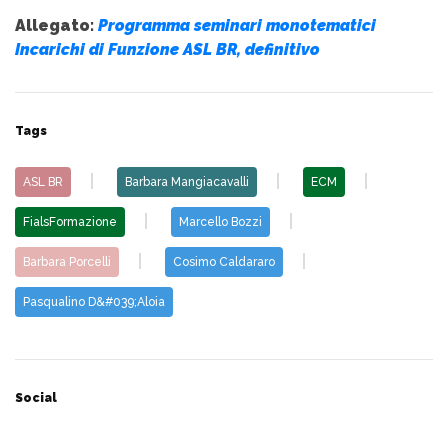
Allegato:
Programma seminari monotematici
Incarichi di Funzione ASL BR, definitivo
Tags
ASL BR
Barbara Mangiacavalli
ECM
FialsFormazione
Marcello Bozzi
Barbara Porcelli
Cosimo Caldararo
Pasqualino D&#039;Aloia
Social