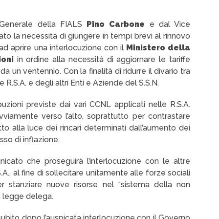
 Generale della FIALS
Pino Carbone
e dal Vice
ato la necessità di giungere in tempi brevi al rinnovo
ad aprire una interlocuzione con il
Ministero della
oni
in ordine alla necessità di aggiornare le tariffe
a un ventennio. Con la finalità di ridurre il divario tra
e R.S.A. e degli altri Enti e Aziende del S.S.N.
uzioni previste dai vari CCNL applicati nelle R.S.A.
vviamente verso l’alto, soprattutto per contrastare
tto alla luce dei rincari determinati dall’aumento dei
sso di inflazione.
icato che proseguirà l’interlocuzione con le altre
A., al fine di sollecitare unitamente alle forze sociali
r stanziare nuove risorse nel “sistema della non
a legge delega.
 subito dopo l’auspicata interlocuzione con il Governo