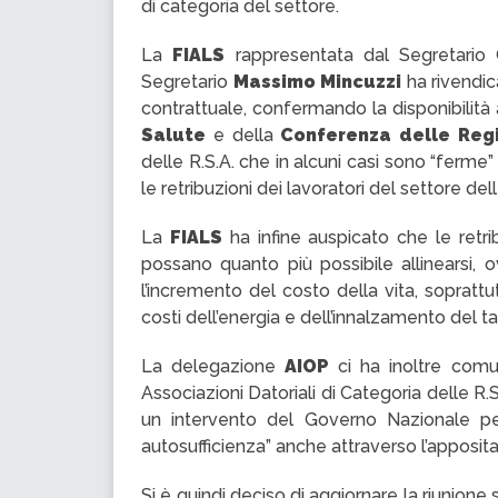
di categoria del settore.
La
FIALS
rappresentata dal Segretario
Segretario
Massimo Mincuzzi
ha rivendic
contrattuale, confermando la disponibilità 
Salute
e della
Conferenza delle Regi
delle R.S.A. che in alcuni casi sono “ferme” d
le retribuzioni dei lavoratori del settore dell
La
FIALS
ha infine auspicato che le retrib
possano quanto più possibile allinearsi, o
l’incremento del costo della vita, soprattu
costi dell’energia e dell’innalzamento del ta
La delegazione
AIOP
ci ha inoltre comun
Associazioni Datoriali di Categoria delle R.S.
un intervento del Governo Nazionale pe
autosufficienza” anche attraverso l’apposit
Si è quindi deciso di aggiornare la riunione