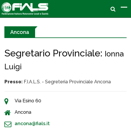
Ancona
Segretario Provinciale:
Ionna
Luigi
Presso:
F.I.A.L.S. - Segreteria Provinciale Ancona
Via Esino 60
Ancona
ancona@fials.it