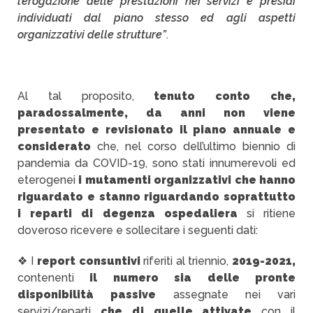
l’erogazione delle prestazioni nei servizi e presidi
individuati dal piano stesso ed agli aspetti
organizzativi delle strutture”
.
Al tal proposito,
tenuto conto che,
paradossalmente, da anni non viene
presentato e revisionato il piano annuale e
considerato
che, nel corso dell’ultimo biennio di
pandemia da COVID-19, sono stati innumerevoli ed
eterogenei
i mutamenti organizzativi che hanno
riguardato e stanno riguardando soprattutto
i reparti di degenza ospedaliera
si ritiene
doveroso ricevere e sollecitare i seguenti dati:
❖ I
report consuntivi
riferiti al triennio,
2019-2021,
contenenti
il numero sia delle pronte
disponibilità passive
assegnate nei vari
servizi/reparti
che di quelle attivate
con il