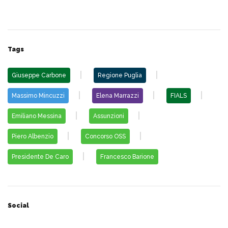
Tags
Giuseppe Carbone
Regione Puglia
Massimo Mincuzzi
Elena Marrazzi
FIALS
Emiliano Messina
Assunzioni
Piero Albenzio
Concorso OSS
Presidente De Caro
Francesco Barione
Social