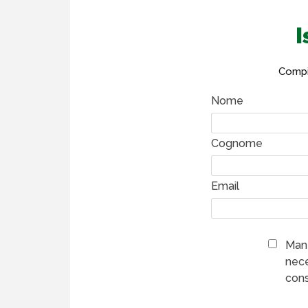
I
Compil
Nome
Cognome
Email
Mant
nece
cons