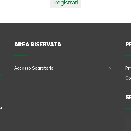
Registrati
AREA RISERVATA
P
Accesso Segreterie
Pr
e
Co
S
si