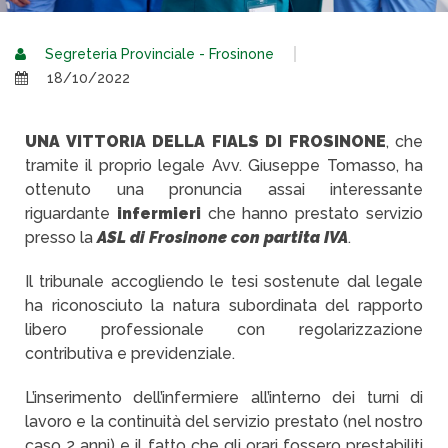
Segreteria Provinciale - Frosinone
18/10/2022
UNA VITTORIA DELLA FIALS DI FROSINONE
, che
tramite il proprio legale Avv. Giuseppe Tomasso, ha
ottenuto una pronuncia assai interessante
riguardante
infermieri
che hanno prestato servizio
presso la
ASL di Frosinone con partita IVA
.
Il tribunale accogliendo le tesi sostenute dal legale
ha riconosciuto la natura subordinata del rapporto
libero professionale con regolarizzazione
contributiva e previdenziale.
L’inserimento dell’infermiere all’interno dei turni di
lavoro e la continuità del servizio prestato (nel nostro
caso 2 anni) e il fatto che gli orari fossero prestabiliti