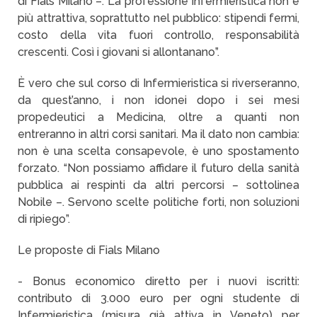
di Fials Milano –. La professione infermieristica non è
più attrattiva, soprattutto nel pubblico: stipendi fermi,
costo della vita fuori controllo, responsabilità
crescenti. Così i giovani si allontanano”.
È vero che sul corso di Infermieristica si riverseranno,
da quest’anno, i non idonei dopo i sei mesi
propedeutici a Medicina, oltre a quanti non
entreranno in altri corsi sanitari. Ma il dato non cambia:
non è una scelta consapevole, è uno spostamento
forzato. “Non possiamo affidare il futuro della sanità
pubblica ai respinti da altri percorsi – sottolinea
Nobile –. Servono scelte politiche forti, non soluzioni
di ripiego”.
Le proposte di Fials Milano
- Bonus economico diretto per i nuovi iscritti:
contributo di 3.000 euro per ogni studente di
Infermieristica (misura già attiva in Veneto) per