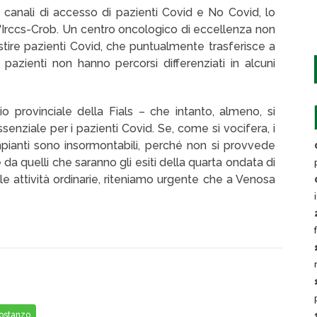
 canali di accesso di pazienti Covid e No Covid, lo
 l'Irccs-Crob. Un centro oncologico di eccellenza non
ire pazienti Covid, che puntualmente trasferisce a
i pazienti non hanno percorsi differenziati in alcuni
io provinciale della Fials – che intanto, almeno, si
tà essenziale per i pazienti Covid. Se, come si vocifera, i
mpianti sono insormontabili, perché non si provvede
 da quelli che saranno gli esiti della quarta ondata di
 le attività ordinarie, riteniamo urgente che a Venosa
ostanzo