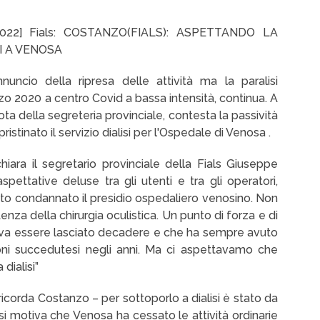
3/2022] Fials: COSTANZO(FIALS): ASPETTANDO LA
I A VENOSA
uncio della ripresa delle attività ma la paralisi
zo 2020 a centro Covid a bassa intensità, continua. A
nota della segreteria provinciale, contesta la passività
ristinato il servizio dialisi per l'Ospedale di Venosa .
hiara il segretario provinciale della Fials Giuseppe
ettative deluse tra gli utenti e tra gli operatori,
stato condannato il presidio ospedaliero venosino. Non
enza della chirurgia oculistica. Un punto di forza e di
teva essere lasciato decadere e che ha sempre avuto
ioni succedutesi negli anni. Ma ci aspettavamo che
dialisi”
 ricorda Costanzo – per sottoporlo a dialisi è stato da
i motiva che Venosa ha cessato le attività ordinarie