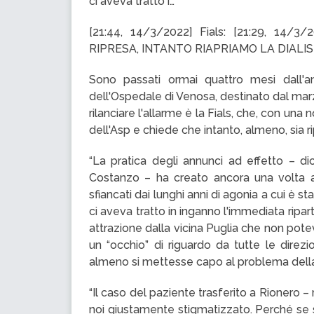
ci aveva tratto i…
[21:44, 14/3/2022] Fials: [21:29, 14/
RIPRESA, INTANTO RIAPRIAMO LA DIALIS
Sono passati ormai quattro mesi dall'ann
dell'Ospedale di Venosa, destinato dal mar
rilanciare l'allarme è la Fials, che, con una 
dell'Asp e chiede che intanto, almeno, sia rip
“La pratica degli annunci ad effetto – dic
Costanzo – ha creato ancora una volta asp
sfiancati dai lunghi anni di agonia a cui è 
ci aveva tratto in inganno l'immediata ripart
attrazione dalla vicina Puglia che non po
un “occhio” di riguardo da tutte le direz
almeno si mettesse capo al problema della 
“Il caso del paziente trasferito a Rionero –
noi giustamente stigmatizzato. Perché se s