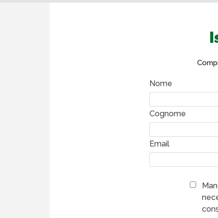
I
Compil
Nome
Cognome
Email
Mant
nece
cons