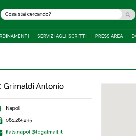
RDINAMENTI
SERVIZI AGLI ISCRITTI
PRESS AREA
D
:
Grimaldi Antonio
Napoli
081.285295
fials.napoli@legalmail.it