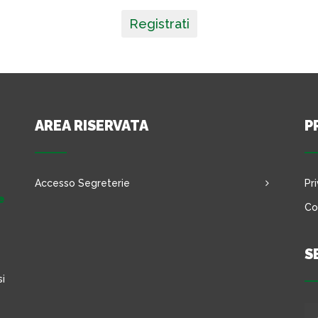
Registrati
AREA RISERVATA
P
Accesso Segreterie
Pr
e
Co
S
si