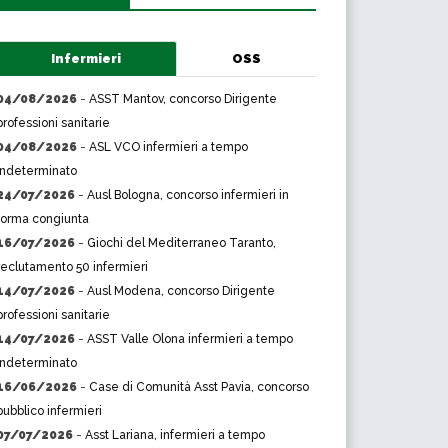
Infermieri
OSS
04/08/2026
-
ASST Mantov, concorso Dirigente
professioni sanitarie
04/08/2026
-
ASL VCO infermieri a tempo
indeterminato
24/07/2026
-
Ausl Bologna, concorso infermieri in
forma congiunta
16/07/2026
-
Giochi del Mediterraneo Taranto,
reclutamento 50 infermieri
14/07/2026
-
Ausl Modena, concorso Dirigente
professioni sanitarie
14/07/2026
-
ASST Valle Olona infermieri a tempo
indeterminato
16/06/2026
-
Case di Comunità Asst Pavia, concorso
pubblico infermieri
07/07/2026
-
Asst Lariana, infermieri a tempo