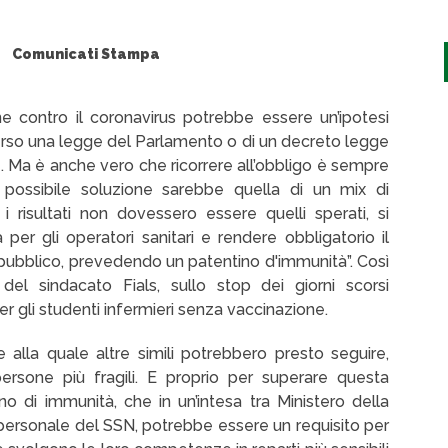
Comunicati Stampa
e contro il coronavirus potrebbe essere un’ipotesi
erso una legge del Parlamento o di un decreto legge
e. Ma è anche vero che ricorrere all’obbligo è sempre
 possibile soluzione sarebbe quella di un mix di
risultati non dovessero essere quelli sperati, si
per gli operatori sanitari e rendere obbligatorio il
l pubblico, prevedendo un patentino d'immunità”. Così
el sindacato Fials, sullo stop dei giorni scorsi
i per gli studenti infermieri senza vaccinazione.
alla quale altre simili potrebbero presto seguire,
persone più fragili. E proprio per superare questa
o di immunità, che in un’intesa tra Ministero della
l personale del SSN, potrebbe essere un requisito per