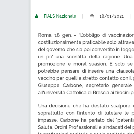
FIALS Nazionale
18/01/2021
Roma, 18 gen. – “L’obbligo di vaccinazion
costituzionalmente praticabile solo attrav
del governo che sia poi convertito in legg
un po’ una sconfitta della ragione. Una
promozione e moral suasion. E solo se i 
potrebbe pensare di inserire una clausola 
vaccino per quelli a stretto contatto con i
Giuseppe Carbone, segretario generale d
all'università Cattolica di Brescia ai tirocin
Una decisione che ha destato scalpore e 
soprattutto con l'intento di tutelare le 
impasse, Carbone ha parlato del “patentin
Salute, Ordini Professionali e sindacati de