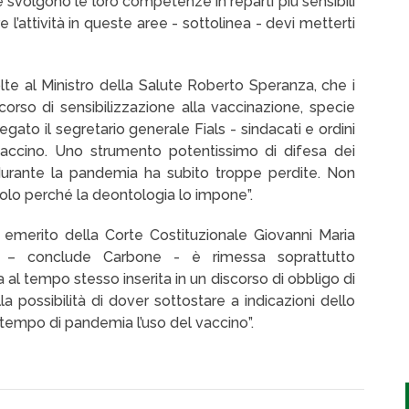
he svolgono le loro competenze in reparti più sensibili
ere l’attività in queste aree - sottolinea - devi metterti
te al Ministro della Salute Roberto Speranza, che i
orso di sensibilizzazione alla vaccinazione, specie
egato il segretario generale Fials - sindacati e ordini
 vaccino. Uno strumento potentissimo di difesa dei
 durante la pandemia ha subito troppe perdite. Non
olo perché la deontologia lo impone”.
emerito della Corte Costituzionale Giovanni Maria
te – conclude Carbone - è rimessa soprattutto
al tempo stesso inserita in un discorso di obbligo di
a possibilità di dover sottostare a indicazioni dello
 tempo di pandemia l’uso del vaccino”.