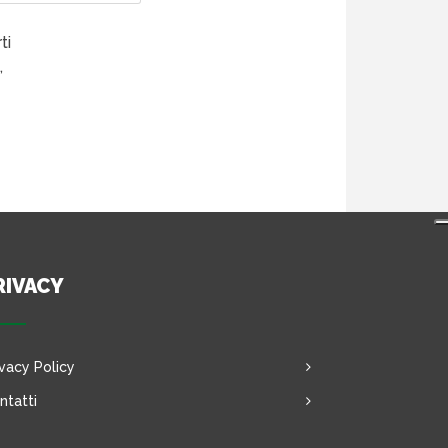
ti
,
RIVACY
ivacy Policy
ntatti