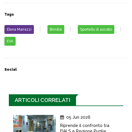
Tags
Elena Marrazzi
Brindisi
Sportello di ascolto
EVA
Social
ARTICOLI CORRELATI
05 Jun 2026
Riprende il confronto tra
FIALS e Regione Puglia:...