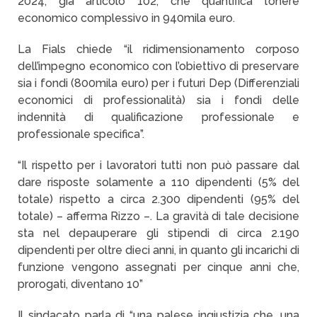
2024, già articolo 102, che quantifica l’onere
economico complessivo in 940mila euro.
La Fials chiede “il ridimensionamento corposo
dell’impegno economico con l’obiettivo di preservare
sia i fondi (800mila euro) per i futuri Dep (Differenziali
economici di professionalità) sia i fondi delle
indennità di qualificazione professionale e
professionale specifica”.
“Il rispetto per i lavoratori tutti non può passare dal
dare risposte solamente a 110 dipendenti (5% del
totale) rispetto a circa 2.300 dipendenti (95% del
totale) – afferma Rizzo –. La gravità di tale decisione
sta nel depauperare gli stipendi di circa 2.190
dipendenti per oltre dieci anni, in quanto gli incarichi di
funzione vengono assegnati per cinque anni che,
prorogati, diventano 10”
Il sindacato parla di “una palese ingiustizia che, una