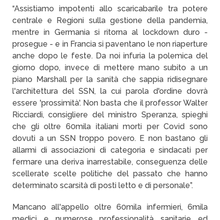
“Assistiamo impotenti allo scaricabarile tra potere
centrale e Regioni sulla gestione della pandemia,
mentre in Germania si ritorna al lockdown duro -
prosegue - e in Francia si paventano le non riaperture
anche dopo le feste. Da noi infuria la polemica del
giorno dopo, invece di mettere mano subito a un
piano Marshall per la sanità che sappia ridisegnare
l'architettura del SSN, la cui parola d'ordine dovrà
essere 'prossimità'. Non basta che il professor Walter
Ricciardi, consigliere del ministro Speranza, spieghi
che gli oltre 60mila italiani morti per Covid sono
dovuti a un SSN troppo povero. E non bastano gli
allarmi di associazioni di categoria e sindacati per
fermare una deriva inarrestabile, conseguenza delle
scellerate scelte politiche del passato che hanno
determinato scarsità di posti letto e di personale”.
Mancano all'appello oltre 60mila infermieri, 6mila
medici e numerose professionalità sanitarie ed