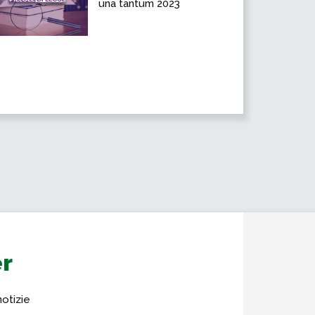
una tantum 2023
er
notizie