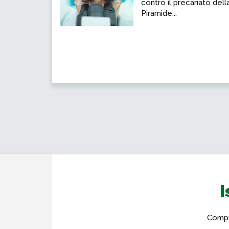
contro il precariato dell
Piramide...
I
Compil