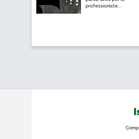
professioniste...
I
Compil