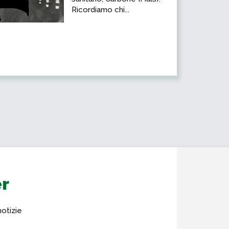
Ricordiamo chi...
er
notizie