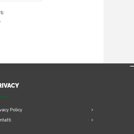
ti
,
RIVACY
ivacy Policy
ntatti