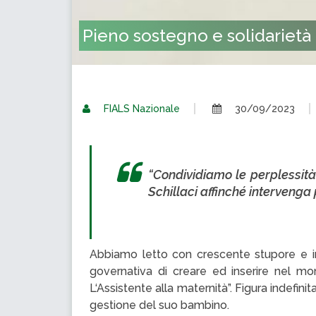
Pieno sostegno e solidarietà 
FIALS Nazionale
30/09/2023
“Condividiamo le perplessità
Schillaci affinché interveng
Abbiamo letto con crescente stupore e in
governativa di creare ed inserire nel mo
L‘Assistente alla maternità”. Figura indef
gestione del suo bambino.