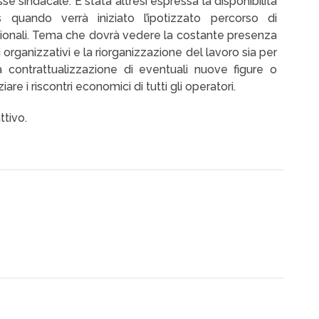
e sindacale. È stata altresì espressa la disponibilità
 quando verrà iniziato l’ipotizzato percorso di
ionali. Tema che dovrà vedere la costante presenza
i organizzativi e la riorganizzazione del lavoro sia per
la contrattualizzazione di eventuali nuove figure o
e i riscontri economici di tutti gli operatori.
ttivo.