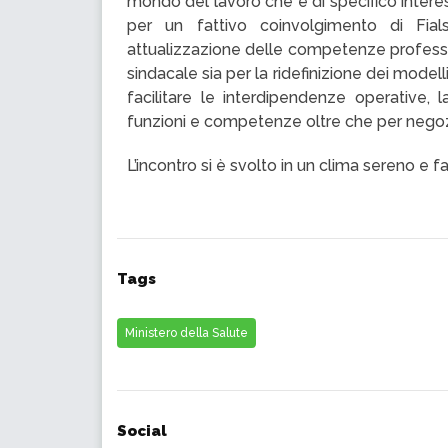
mondo del lavoro che è di specifico interess
per un fattivo coinvolgimento di Fials
attualizzazione delle competenze profess
sindacale sia per la ridefinizione dei modell
facilitare le interdipendenze operative, 
funzioni e competenze oltre che per negoziar
L’incontro si è svolto in un clima sereno e fa
Tags
Ministero della Salute
Social