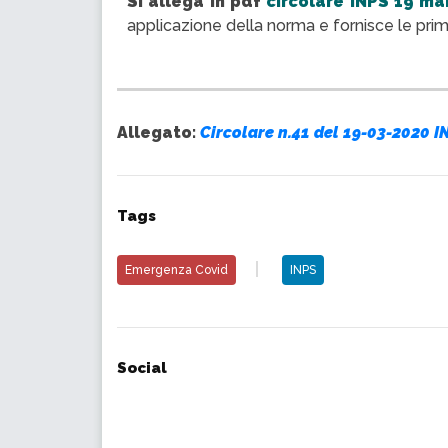
Si allega in pdf
circolare INPS 19 mar
applicazione della norma e fornisce le prim
Allegato:
Circolare n.41 del 19-03-2020 I
Tags
Emergenza Covid
INPS
Social