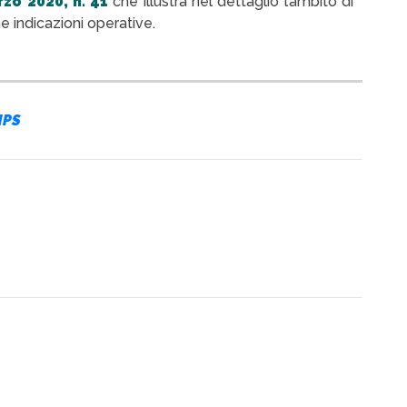
zo 2020, n. 41
che illustra nel dettaglio l’ambito di
e indicazioni operative.
NPS