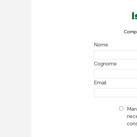
I
Compil
Nome
Cognome
Email
Mant
nece
cons