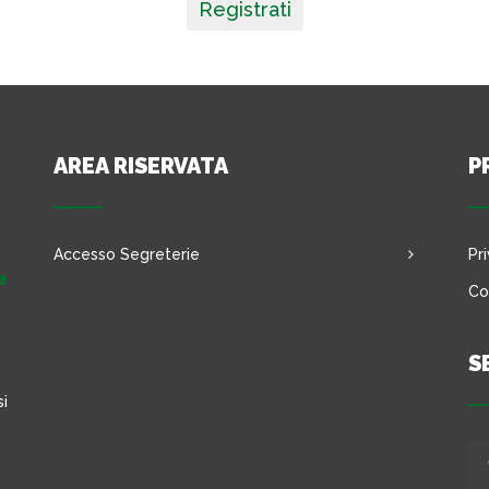
Registrati
AREA RISERVATA
P
Accesso Segreterie
Pr
e
Co
S
si