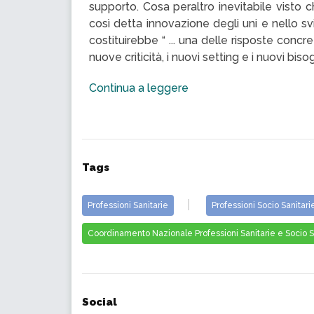
supporto. Cosa peraltro inevitabile visto c
così detta innovazione degli uni e nello 
costituirebbe “ ... una delle risposte concr
nuove criticità, i nuovi setting e i nuovi bisog
Continua a leggere
Tags
Professioni Sanitarie
Professioni Socio Sanitari
Coordinamento Nazionale Professioni Sanitarie e Socio S
Social