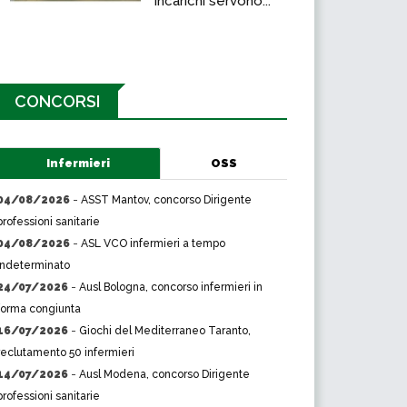
incarichi servono...
CONCORSI
Infermieri
OSS
04/08/2026
-
ASST Mantov, concorso Dirigente
professioni sanitarie
04/08/2026
-
ASL VCO infermieri a tempo
indeterminato
24/07/2026
-
Ausl Bologna, concorso infermieri in
forma congiunta
16/07/2026
-
Giochi del Mediterraneo Taranto,
reclutamento 50 infermieri
14/07/2026
-
Ausl Modena, concorso Dirigente
professioni sanitarie