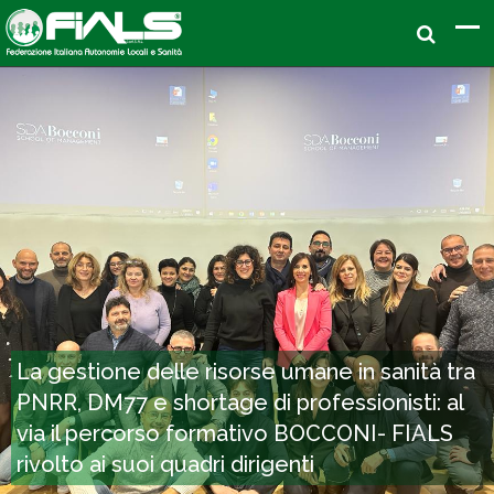
La gestione delle risorse umane in sanità tra
PNRR, DM77 e shortage di professionisti: al
via il percorso formativo BOCCONI- FIALS
rivolto ai suoi quadri dirigenti