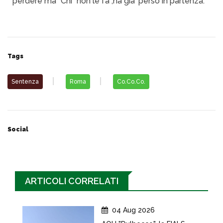
perdere ma "Chi "non le fa ,ha già' perso in partenza.
Tags
Sentenza
Roma
Co.Co.Co.
Social
ARTICOLI CORRELATI
04 Aug 2026