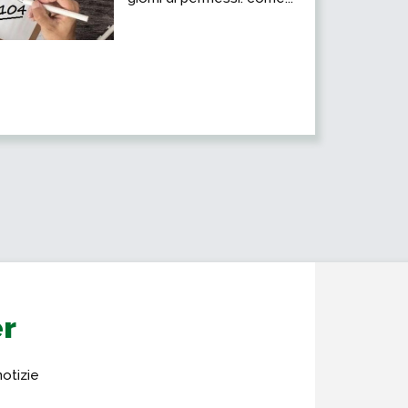
er
notizie