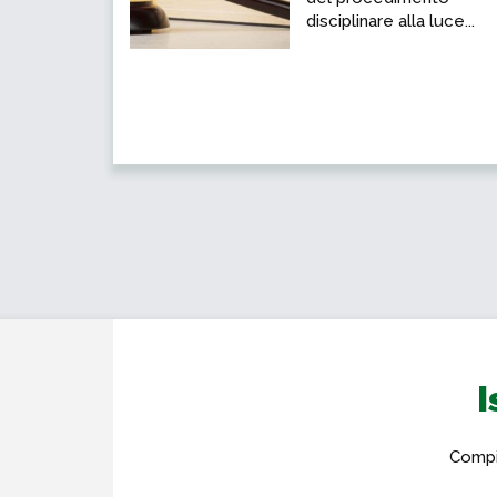
disciplinare alla luce...
I
Compil